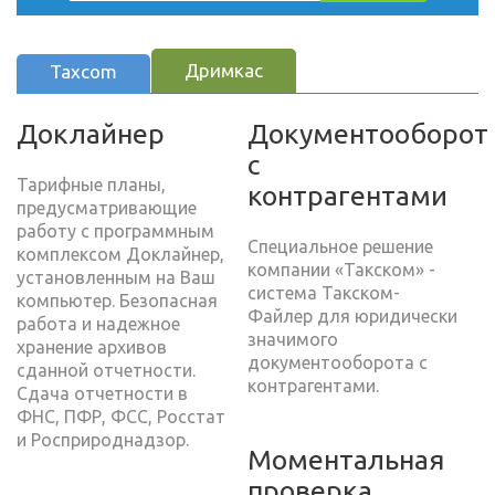
Дримкас
Taxcom
Доклайнер
Документооборот
с
Тарифные планы,
контрагентами
предусматривающие
работу с программным
Специальное решение
комплексом Доклайнер,
компании «Такском» -
установленным на Ваш
система Такском-
компьютер. Безопасная
Файлер для юридически
работа и надежное
значимого
хранение архивов
документооборота с
сданной отчетности.
контрагентами.
Сдача отчетности в
ФНС, ПФР, ФСС, Росстат
и Росприроднадзор.
Моментальная
проверка